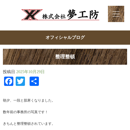
オフィシャルブログ
整理整頓
投稿日
2025年10月29日
Facebook
Twitter
共
有
朝夕、一段と肌寒くなりました。
数年前の事務所の写真です！
きちんと整理整頓されています。