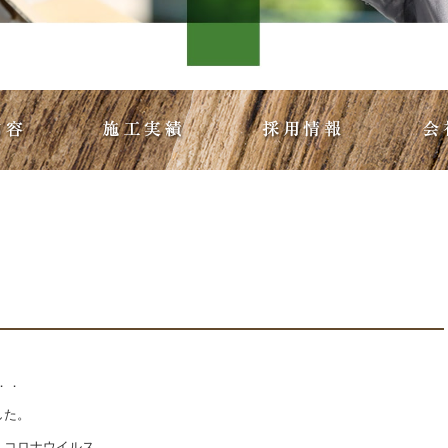
．．
した。
．コロナウイルス。