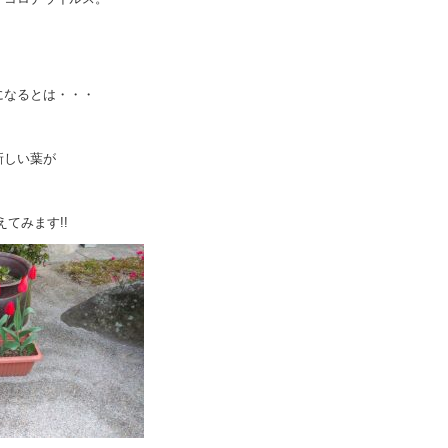
になるとは・・・
。
新しい葉が
てみます!!