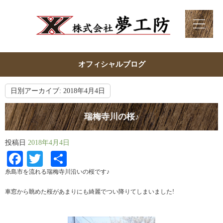
オフィシャルブログ
日別アーカイブ:
2018年4月4日
瑞梅寺川の桜♪
投稿日
2018年4月4日
Facebook
Twitter
共
有
糸島市を流れる瑞梅寺川沿いの桜です♪
車窓から眺めた桜があまりにも綺麗でつい降りてしまいました!